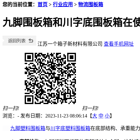
您的当前位置：
首页
>
行业应用
>
物流围板箱
九脚围板箱和川字底围板箱在
江苏一个箱子新材料有限公司
查看手机网址
扫一扫!
扫一扫!
浏览：
-
发布日期：2023-11-23 08:06:14【
大
中
小
】
九脚塑料围板箱
与
川字底塑料围板箱
在底部结构、承重能