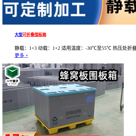
大型
可折叠围板箱
静载：1+3 动载：1+2 适用温度：-30℃至55℃ 热压处折
更多 +