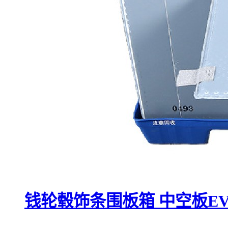
钱轮毂饰条围板箱 中空板E