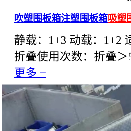
吹塑围板箱注塑围板箱
吸塑
静载：1+3 动载：1+2
折叠使用次数：折叠＞50
更多 +