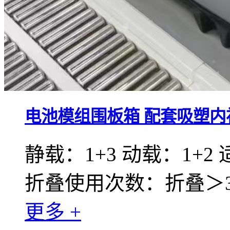
电池模组围板箱 配套吸塑内
静载：1+3 动载：1+2
折叠使用次数：折叠＞30
更多 +