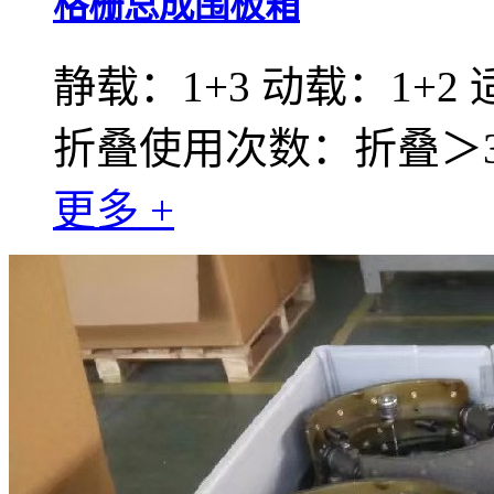
格栅总成围板箱
静载：1+3 动载：1+2
折叠使用次数：折叠＞30
更多 +