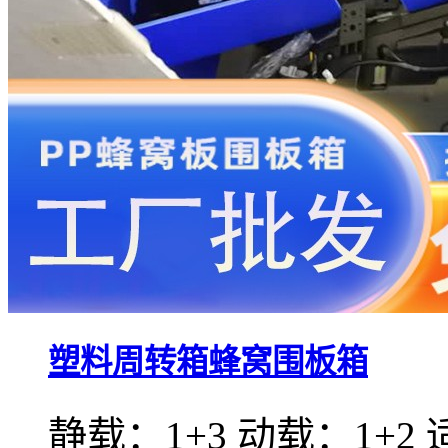
塑料周转箱蜂窝围板箱
静载：1+3 动载：1+2