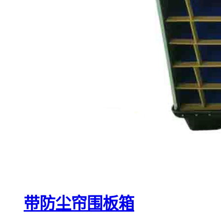
带防尘帘围板箱