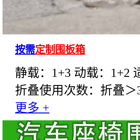
按需
定制围板箱
静载：1+3 动载：1+2
折叠使用次数：折叠＞30
更多 +