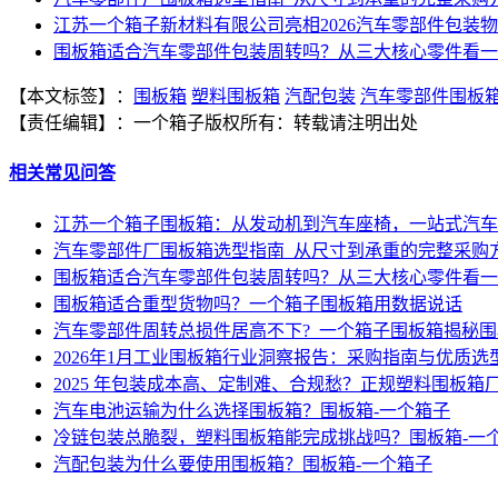
江苏一个箱子新材料有限公司亮相2026汽车零部件包装
围板箱适合汽车零部件包装周转吗？从三大核心零件看一
【本文标签】：
围板箱
塑料围板箱
汽配包装
汽车零部件围板
【责任编辑】：
一个箱子
版权所有：
转载请注明出处
相关常见问答
江苏一个箱子围板箱：从发动机到汽车座椅，一站式汽车
汽车零部件厂围板箱选型指南_从尺寸到承重的完整采购
围板箱适合汽车零部件包装周转吗？从三大核心零件看一
围板箱适合重型货物吗？一个箱子围板箱用数据说话
汽车零部件周转总损件居高不下?_一个箱子围板箱揭秘
2026年1月工业围板箱行业洞察报告：采购指南与优质选
2025 年包装成本高、定制难、合规愁？正规塑料围板箱
汽车电池运输为什么选择围板箱？围板箱-一个箱子
冷链包装总脆裂，塑料围板箱能完成挑战吗？围板箱-一
汽配包装为什么要使用围板箱？围板箱-一个箱子