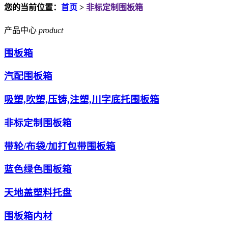
您的当前位置：
首页
>
非标定制围板箱
产品中心
product
围板箱
汽配围板箱
吸塑,吹塑,压铸,注塑,川字底托围板箱
非标定制围板箱
带轮/布袋/加打包带围板箱
蓝色绿色围板箱
天地盖塑料托盘
围板箱内材