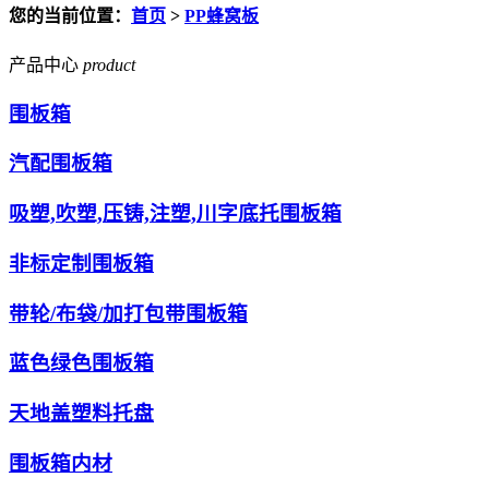
您的当前位置：
首页
>
PP蜂窝板
产品中心
product
围板箱
汽配围板箱
吸塑,吹塑,压铸,注塑,川字底托围板箱
非标定制围板箱
带轮/布袋/加打包带围板箱
蓝色绿色围板箱
天地盖塑料托盘
围板箱内材