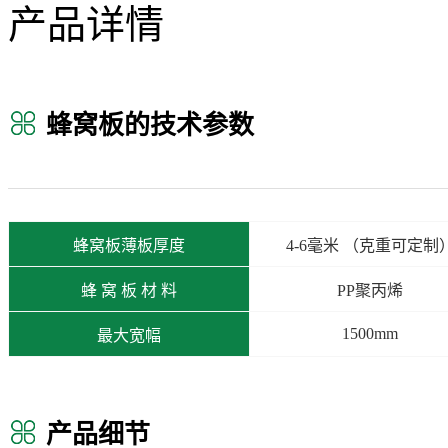
产品详情
蜂窝板的技术参数
蜂窝板薄板厚度
4-6毫米 （克重可定制
蜂 窝 板 材 料
PP聚丙烯
1500mm
最大宽幅
产品细节