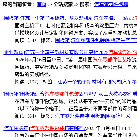
您的当前位置：
首页
-> 全站搜索 -> 搜索：
汽车零部件包装
[围板箱]江苏一个箱子围板箱：从发动机到汽车座椅，一站式
面对主机厂JIT准时化配送和年降成本的双重压力，传
借模块化设计与定制化内衬方案，实现了从重型发动机总
阅读（34）
标签：
围板箱
|
汽车零部件包装
|
围板箱生产厂
[企业新闻]江苏一个箱子新材料有限公司亮相2026
汽车零部件
2026年4月16日至17日，“第二届中国
汽车零部件包装
物流
围板箱、中空板箱及多款定制化内衬方案精彩亮相，与来
转型的实践路径。
阅读（197）
标签：
江苏一个箱子新材料有限公司
|
汽车零
[围板箱]围板箱适合
汽车零部件包装
周转吗？从三大核心零件
在汽车零部件物流领域，包装从来不是“一刀切”的通用
（以下简称一个箱子），正是基于对不同零部件的深刻理
阅读（64）
标签：
汽车零部件包装
|
围板箱
|
围板箱厂家
[汽车围板箱]
汽车零部件包装
箱有哪些?
2023年11月08日 14:47
随着汽车行业在中国市场的迅速发展，汽车零部件制造商