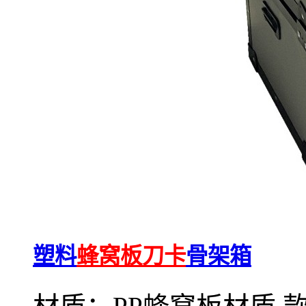
塑料
蜂窝板刀卡
骨架箱