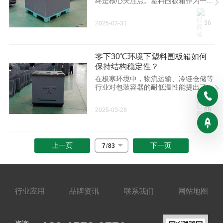
终是核心关注点。塑料围板箱作为一种
现代化物流载具，凭借其独特的设计与
材料特性，正在成为多行业运输环节的
36
2025-03-31
重要选择。
零下30℃环境下塑料围板箱如何
保持结构稳定性？
在极寒环境中，物流运输、冷链仓储等
行业对包装容器的耐低温性能提出了严
苛要求。塑料围板箱因其轻量化、可循
环、高耐用等优势，成为低温场景下的
68
2025-03-28
重要选择。
上一页
下一页
7
/
83
行业应用
品牌资讯
联系我们
网站地图