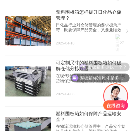
塑料围板箱怎样提升日化品仓储
管理？
日化品行业对仓储管理的要求极为严
苛，既要保障产品安全，又要兼顾效率
与成本。塑料围板箱作为一种现代化物
流载具，凭借其独特的性能优势，逐渐
27
2025-04-10
成为日化企业优化仓储环节的重要工
具。
可定制尺寸的塑料围板箱如何破
围板箱多少钱一个？
解仓储分拣难题？
在现代物流与仓储管理中，分拣效率与
围板箱标准尺寸是多少？
货物保护一直是企业关注的核心问题。
传统包装容器常因规格单一、空间利用
率低、耐用性不足等问题，导致成本攀
28
2025-04-08
升和效率受限。而可定制尺寸的塑料围
板箱凭借其灵活性与功能性，正在成为
行业升级的重要工具。
塑料围板箱如何保障产品运输安
全？
在物流运输和仓储管理中，产品安全始