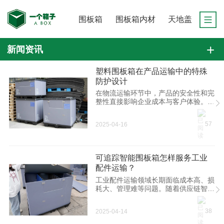
围板箱
围板箱内材
天地盖
新闻资讯
塑料围板箱在产品运输中的特殊
防护设计
在物流运输环节中，产品的安全性和完
整性直接影响企业成本与客户体验。塑
料围板箱作为一种新型循环包装容器，
凭借其材料特性与结构设计的双重优
57
2025-04-16
势，成为众多行业优化运输防护的理想
选择。
可追踪智能围板箱怎样服务工业
配件运输？
工业配件运输领域长期面临成本高、损
耗大、管理难等问题。随着供应链智能
化升级，塑料围板箱凭借其物理性能优
势与数字化技术的结合，正在成为工业
38
2025-04-14
配件运输领域的创新解决方案。